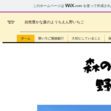
このホームページは
.com
を使って作成され
​自然豊かな森のようちえん野いちご
ホーム
野いちご施設紹介
大切にしていること
mori