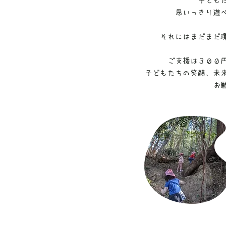
子ども
思いっきり遊
それにはまだまだ
ご支援は３００
​子どもたちの笑顔、未
お