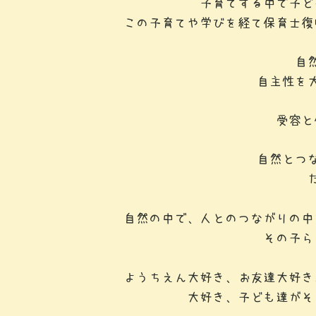
子育てする中で子ど
この子育てや学びを経て保育士復
自
自主性を
受容と
自然とつ
自然の中で、人とのつながりの中
その子ら
ようちえん大好き、お友達大好き
大好き、子ども達がそ