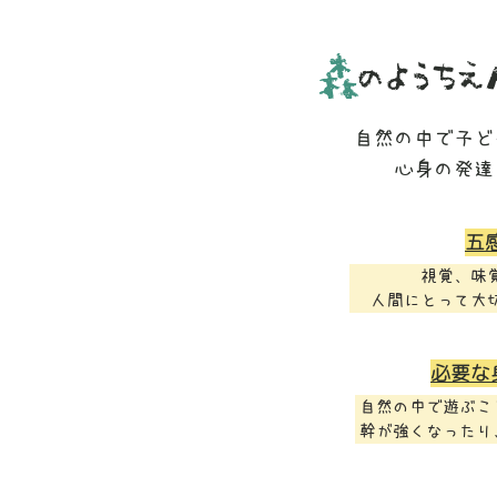
森
のようち
自然の中で子ど
​心身の発
五
視覚、味
​人間にとって大
感覚刺
必要な
特別な活動をしな
だけで幼児期に必
自然の中で遊ぶこ
と
幹が強くなったり
くのメ
でこぼこ道を歩く