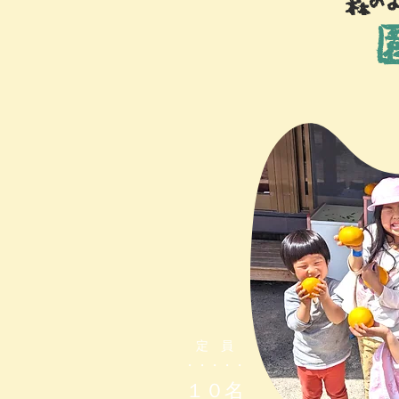
森のよ
定 員
・・・・・
１０名