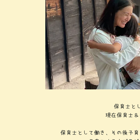
保育士と
現在保育士＆
保育士として働き、その後子育