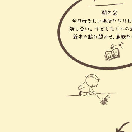
朝の会
今日行きたい場所ややりた
話し合い。子どもたちへの
​絵本の読み聞かせ,
童歌や