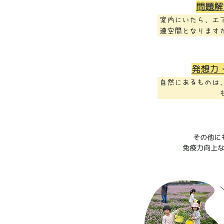
バラン
問題解
室内にいたら、エ
適空間となりますが
「雨が降ってきた
遊
発想力
自然にあるものは
問題があるからこ
て、答えを
たとえばどんぐり
(すぐに答えを教
るし、病気の時の
力
買い物ご
その他に
立ちはだかった問題
免疫力向上
何にでも変化でき
考えられる機会が
いる豊かな発想力
決能力