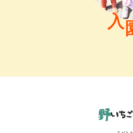
入
野
いち