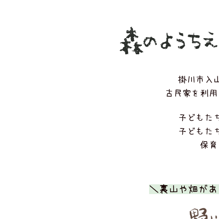
森のようち
掛川市入
古民家を利用
子どもた
子どもた
保育
＼裏山や畑があ