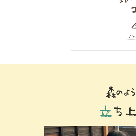
森のよ
立
ち